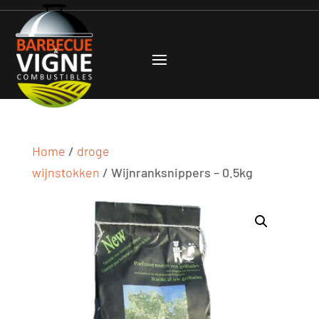
Home
/
droge
wijnstokken
/ Wijnranksnippers – 0.5kg