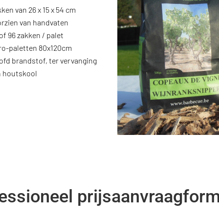
ken van 26 x 15 x 54 cm
orzien van handvaten
of 96 zakken / palet
ro-paletten 80x120cm
fd brandstof, ter vervanging
n houtskool
essioneel prijsaanvraagform