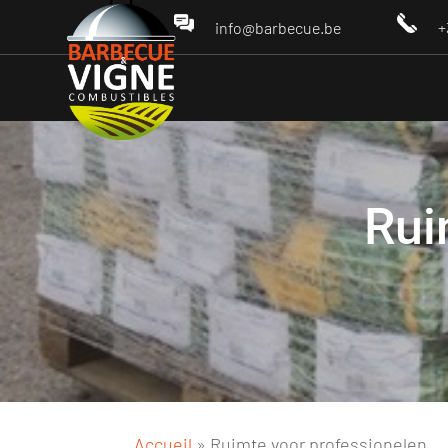
info@barbecue.be
+
Rui
Accueil
»
Ruimte voor professionelen