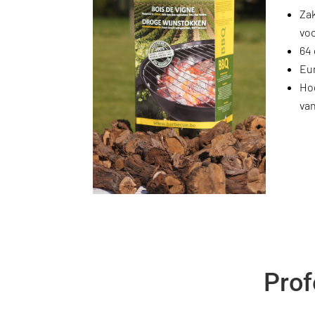
Zak
vo
64 
Eu
Hoo
va
Prof