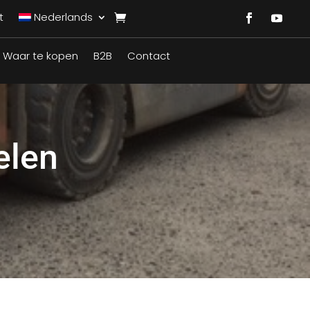
t
Nederlands
Waar te kopen
B2B
Contact
elen