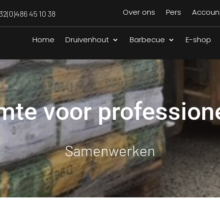
Over ons
Pers
Accoun
32(0)486 45 10 38
Home
Druivenhout
Barbecue
E-shop
mte voor profession
Samenwerken